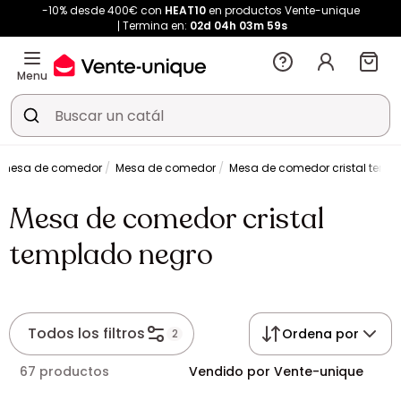
-10% desde 400€ con
HEAT10
en productos Vente-unique
Termina en:
02d
04h
03m
59s
Menu
mesa de comedor
Mesa de comedor
Mesa de comedor cristal temp
Mesa de comedor cristal
templado negro
Todos los filtros
Ordena por
2
67 productos
Vendido por Vente-unique