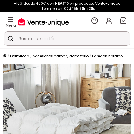
-10% desde 400€ con
HEAT10
en productos Vente-unique
Termina en:
02d
15h
50m
20s
Menu
Dormitorio
Accesorios cama y dormitorio
Edredón nórdico