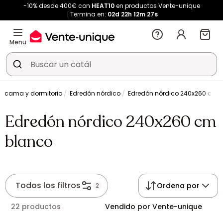
-10% desde 400€ con
HEAT10
en productos Vente-unique
Termina en:
02d
22h
12m
26s
Menu
s cama y dormitorio
Edredón nórdico
Edredón nórdico 240x260 cm 
Edredón nórdico 240x260 cm
blanco
Todos los filtros
Ordena por
2
22 productos
Vendido por Vente-unique