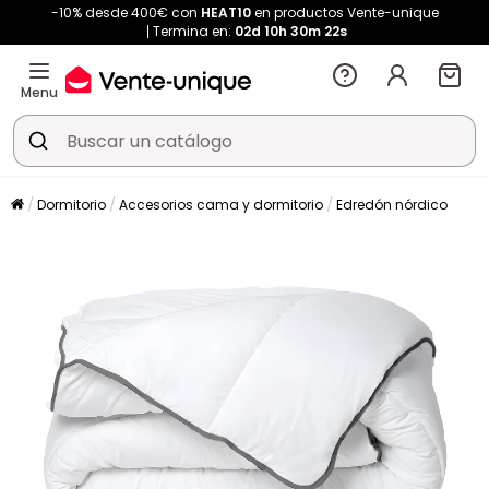
-10% desde 400€ con
HEAT10
en productos Vente-unique
Termina en:
02d
10h
30m
22s
Menu
Dormitorio
Accesorios cama y dormitorio
Edredón nórdico