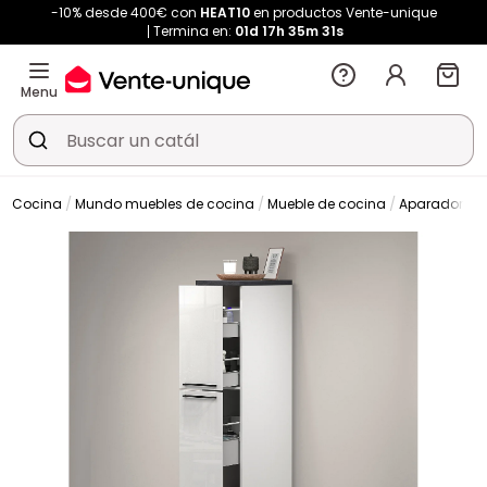
-10% desde 400€ con
HEAT10
en productos Vente-unique
Termina en:
01d
17h
35m
31s
Menu
Cocina
Mundo muebles de cocina
Mueble de cocina
Aparador de