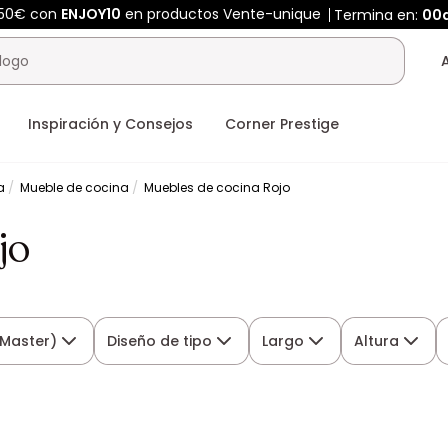
450€ con
ENJOY10
en productos Vente-unique
Termina en:
00
Inspiración y Consejos
Corner Prestige
a
Mueble de cocina
Muebles de cocina Rojo
jo
(Master)
Diseño de tipo
Largo
Altura