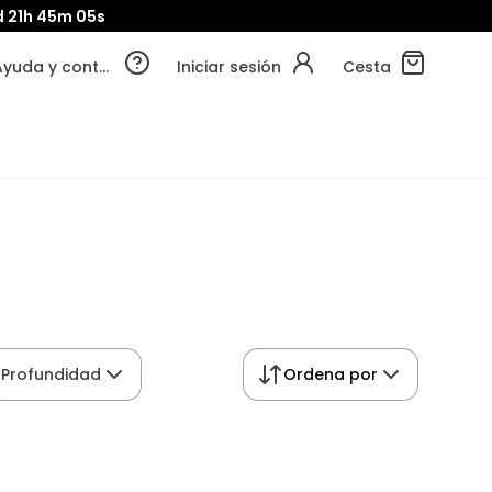
d
21h
45m
03s
Ayuda y contacto
Iniciar sesión
Cesta
Profundidad
Ordena por