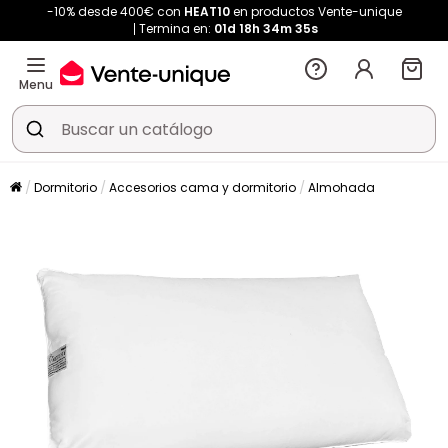
-10% desde 400€ con
HEAT10
en productos Vente-unique
Termina en:
01d
18h
34m
35s
Menu
Dormitorio
Accesorios cama y dormitorio
Almohada