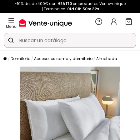
-10% desde 400€ con
HEAT10
en productos Vente-unique
Termina en:
01d
01h
50m
31s
Menu
Dormitorio
Accesorios cama y dormitorio
Almohada