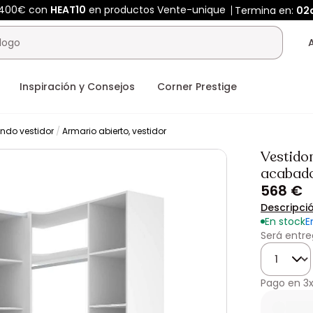
 400€ con
HEAT10
en productos Vente-unique
Termina en:
02
Inspiración y Consejos
Corner Prestige
ndo vestidor
Armario abierto, vestidor
Vestidor
acabado
568 €
Descripci
En stock
E
Será entre
Cantidad
Pago en
3