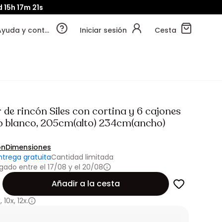
d
15h
17m
18s
Ayuda y contacto
Iniciar sesión
Cesta
 de rincón Siles con cortina y 6 cajones
 blanco, 205cm(alto) 234cm(ancho)
ón
Dimensiones
ntrega gratuita
Cantidad limitada
gado entre el 17/08 y el 20/08
Añadir a la cesta
x
,
10x
,
12x.