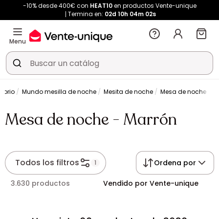
-10% desde 400€ con
HEAT10
en productos Vente-unique
Termina en:
02d
10h
04m
02s
Menu
torio
Mundo mesilla de noche
Mesita de noche
Mesa de noche - M
Mesa de noche - Marrón
Todos los filtros
Ordena por
1
3.630 productos
Vendido por Vente-unique