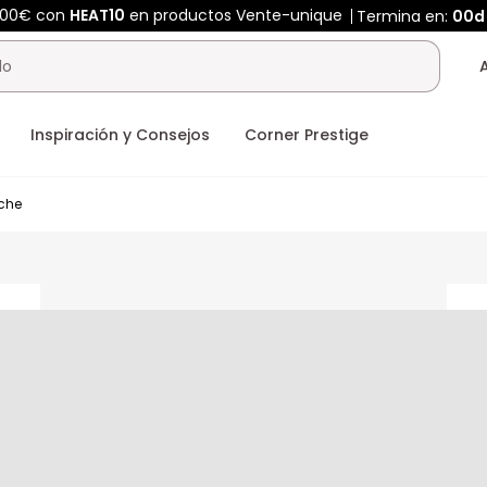
400€ con
HEAT10
en productos Vente-unique
Termina en:
00d
Inspiración y Consejos
Corner Prestige
che
ceholder
placeholder