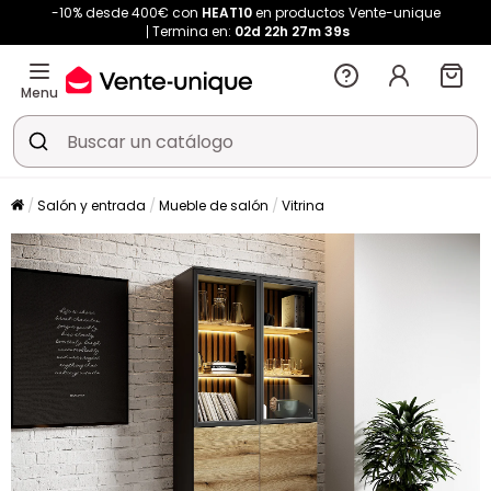
-10% desde 400€ con
HEAT10
en productos Vente-unique
Termina en:
02d
22h
27m
38s
Menu
Salón y entrada
Mueble de salón
Vitrina