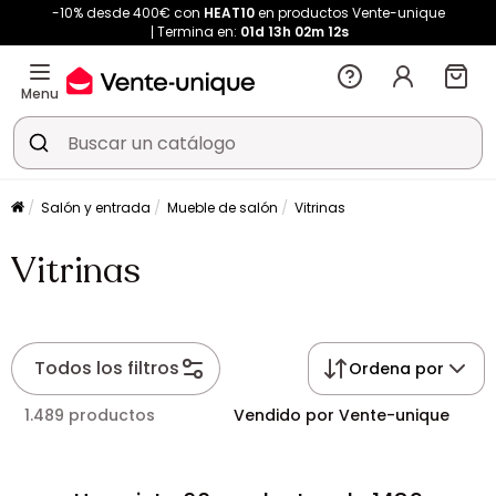
-10% desde 400€ con
HEAT10
en productos Vente-unique
Termina en:
01d
13h
02m
11s
Menu
Salón y entrada
Mueble de salón
Vitrinas
Vitrinas
Todos los filtros
Ordena por
1.489 productos
Vendido por Vente-unique