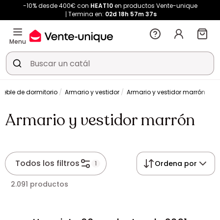
-10% desde 400€ con
HEAT10
en productos Vente-unique
Termina en:
02d
18h
57m
37s
Menu
ueble de dormitorio
Armario y vestidor
Armario y vestidor marrón
Armario y vestidor marrón
Todos los filtros
Ordena por
1
2.091 productos