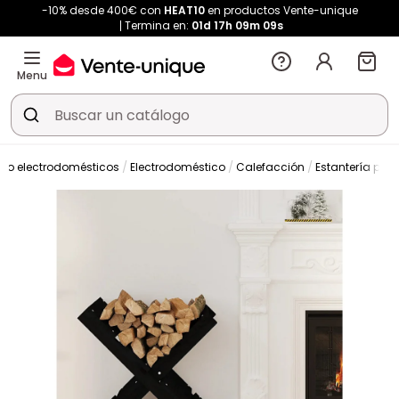
-10% desde 400€ con
HEAT10
en productos Vente-unique
Termina en:
01d
17h
09m
09s
Menu
do electrodomésticos
Electrodoméstico
Calefacción
Estantería par