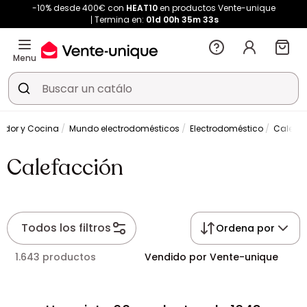
-10% desde 400€ con
HEAT10
en productos Vente-unique
Termina en:
01d
00h
35m
33s
Menu
dor y Cocina
Mundo electrodomésticos
Electrodoméstico
Calefac
Calefacción
Todos los filtros
Ordena por
1.643 productos
Vendido por Vente-unique