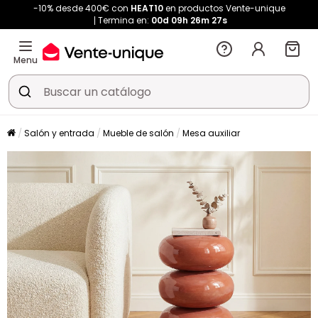
-10% desde 400€ con
HEAT10
en productos Vente-unique
Termina en:
00d
09h
26m
26s
Menu
Salón y entrada
Mueble de salón
Mesa auxiliar