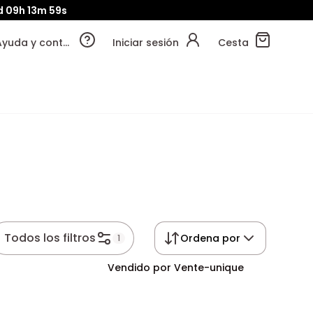
d
09h
13m
58s
Ayuda y contacto
Iniciar sesión
Cesta
Todos los filtros
Ordena por
1
Vendido por Vente-unique