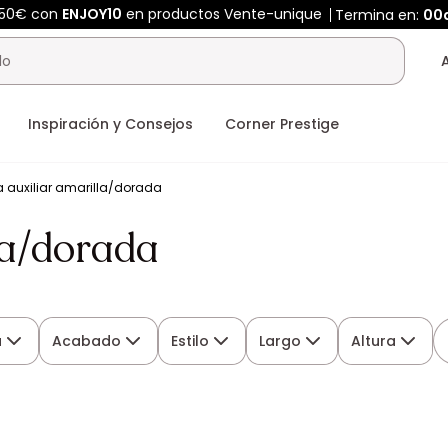
450€ con
ENJOY10
en productos Vente-unique
Termina en:
00
Inspiración y Consejos
Corner Prestige
 auxiliar amarilla/dorada
la/dorada
a
Acabado
Estilo
Largo
Altura