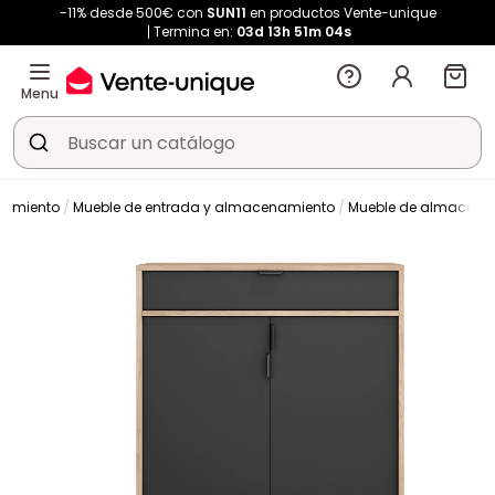
-11% desde 500€ con
SUN11
en productos Vente-unique
Termina en:
03d
13h
51m
04s
Menu
namiento
Mueble de entrada y almacenamiento
Mueble de almacena