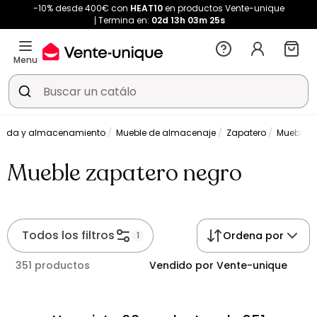
-10% desde 400€ con
HEAT10
en productos Vente-unique
Termina en:
02d
13h
03m
25s
Menu
trada y almacenamiento
Mueble de almacenaje
Zapatero
Mueble z
Mueble zapatero negro
Todos los filtros
Ordena por
1
351 productos
Vendido por Vente-unique