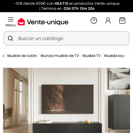
-10% desde 400€ con
HEAT10
en productos Vente-unique
Termina en:
02d
07h
13m
20s
Menu
da
Mueble de salón
Mundo mueble de TV
Mueble TV
Mueble bajo de