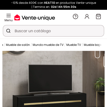
-10% desde 400€ con
HEAT10
en productos Vente-unique
Termina en:
02d
14h
55m
28s
Menu
da
Mueble de salón
Mundo mueble de TV
Mueble TV
Mueble bajo de