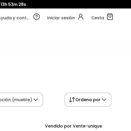
13h
53m
27s
Ayuda y contacto
Iniciar sesión
Cesta
pción (mueble)
Ordena por
Vendido por Vente-unique