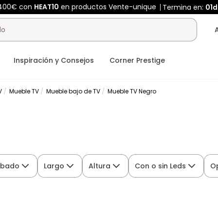
 400€ con
HEAT10
en productos Vente-unique
Termina en:
01d
Inspiración y Consejos
Corner Prestige
V
Mueble TV
Mueble bajo de TV
Mueble TV Negro
abado
Largo
Altura
Con o sin Leds
O