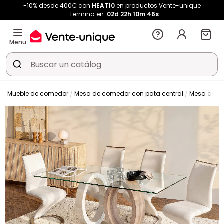
-10% desde 400€ con
HEAT10
en productos Vente-unique
Termina en:
02d
22h
10m
46s
Menu
a
Mueble de comedor
Mesa de comedor con pata central
Mesa de c