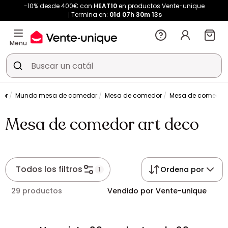
-10% desde 400€ con
HEAT10
en productos Vente-unique
Termina en:
01d
07h
30m
13s
Menu
dor
Mundo mesa de comedor
Mesa de comedor
Mesa de comedor 
Mesa de comedor art deco
Todos los filtros
Ordena por
1
29 productos
Vendido por Vente-unique