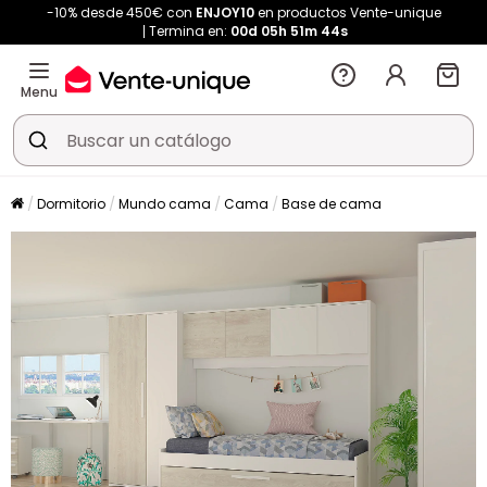
-10% desde 450€ con
ENJOY10
en productos Vente-unique
Termina en:
00d
05h
51m
43s
Menu
Dormitorio
Mundo cama
Cama
Base de cama