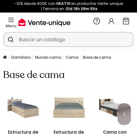
-10% desde 400€ con
HEAT10
en productos Vente-unique
Termina en:
01d
18h
09m
55s
Menu
Dormitorio
Mundo cama
Cama
Base de cama
Base de cama
Estructura de
Estructura de
Cama con