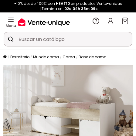
-10% desde 400€ con
HEAT10
en productos Vente-unique
Termina en:
02d
04h
35m
09s
Menu
Dormitorio
Mundo cama
Cama
Base de cama