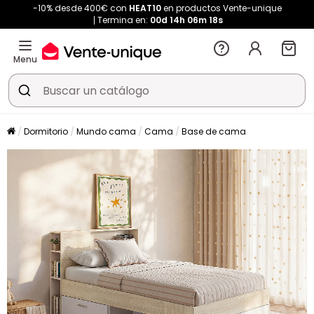
-10% desde 400€ con
HEAT10
en productos Vente-unique
Termina en:
00d
14h
06m
17s
Menu
Dormitorio
Mundo cama
Cama
Base de cama