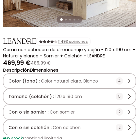
LEANDRE
11493 opiniones
Cama con cabecero de almacenaje y cajón - 120 x 190 cm -
Natural y blanco + Somier + Colchón - LEANDRE
469,99 €
489,99 €
Descripción
Dimensiones
Color (tono) :
Color natural claro, Blanco
4
Tamaño (colchón) :
120 x 190 cm
5
Con o sin somier :
Con somier
2
Con o sin colchón :
Con colchón
2
En stock
Cantidad limitada