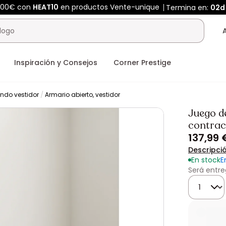
400€ con
HEAT10
en productos Vente-unique
Termina en:
02d
Inspiración y Consejos
Corner Prestige
ndo vestidor
Armario abierto, vestidor
Juego d
contrac
137,99 
Descripci
En stock
E
Será entre
Cantidad