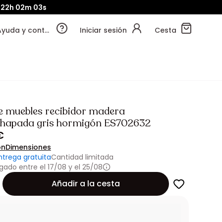
22h
02m
01s
Ayuda y contacto
Iniciar sesión
Cesta
e muebles recibidor madera
hapada gris hormigón ES702632
€
ón
Dimensiones
ntrega gratuita
Cantidad limitada
gado entre el 17/08 y el 25/08
Añadir a la cesta