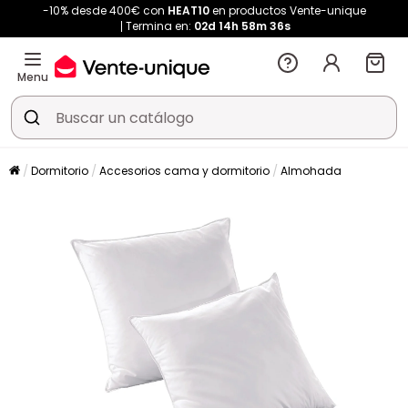
-10% desde 400€ con
HEAT10
en productos Vente-unique
Termina en:
02d
14h
58m
35s
Menu
Dormitorio
Accesorios cama y dormitorio
Almohada