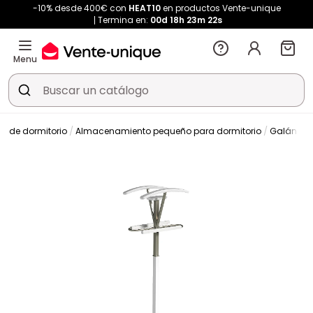
-10% desde 400€ con
HEAT10
en productos Vente-unique
Termina en:
00d
18h
23m
21s
Menu
e de dormitorio
Almacenamiento pequeño para dormitorio
Galán de