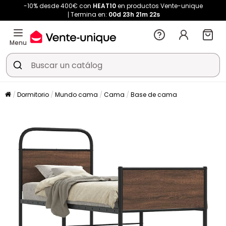
-10% desde 400€ con
HEAT10
en productos Vente-unique
Termina en:
00d
23h
21m
22s
Menu
Dormitorio
Mundo cama
Cama
Base de cama