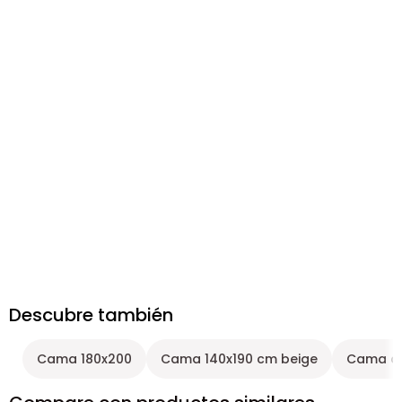
Descubre también
Cama 180x200
Cama 140x190 cm beige
Cama de