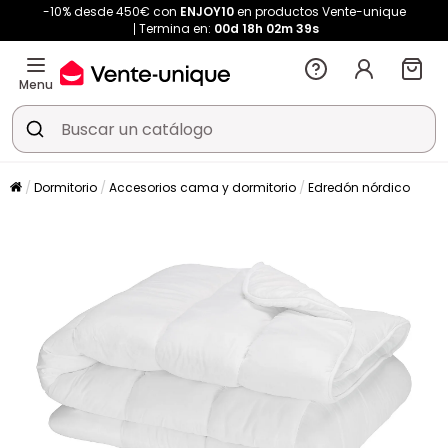
-10% desde 450€ con
ENJOY10
en productos Vente-unique
Termina en:
00d
18h
02m
38s
Menu
Dormitorio
Accesorios cama y dormitorio
Edredón nórdico