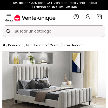
-10% desde 400€ con
HEAT10
en productos Vente-unique
Termina en:
02d
22h
12m
42s
Menu
Dormitorio
Mundo cama
Cama
Base de cama