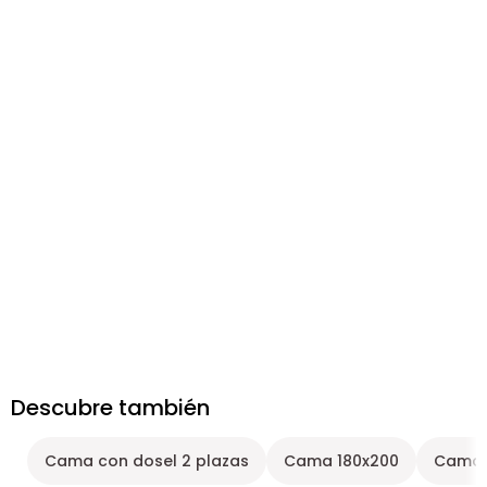
Descubre también
Cama con dosel 2 plazas
Cama 180x200
Cama 