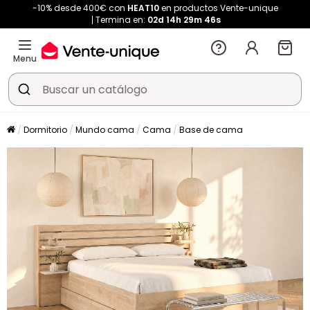
-10% desde 400€ con
HEAT10
en productos Vente-unique
Termina en:
02d
14h
29m
45s
Menu
Dormitorio
Mundo cama
Cama
Base de cama