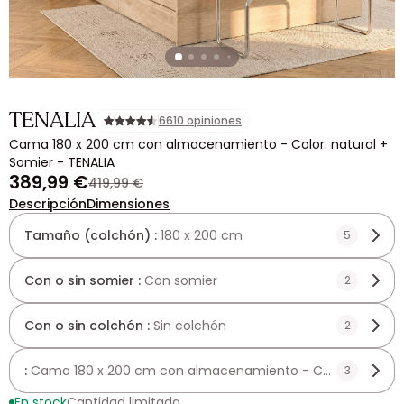
TENALIA
6610 opiniones
Cama 180 x 200 cm con almacenamiento - Color: natural +
Somier - TENALIA
389,99 €
419,99 €
Descripción
Dimensiones
Tamaño (colchón) :
180 x 200 cm
5
Con o sin somier :
Con somier
2
Con o sin colchón :
Sin colchón
2
:
Cama 180 x 200 cm con almacenamiento - Color: natural +
3
En stock
Cantidad limitada