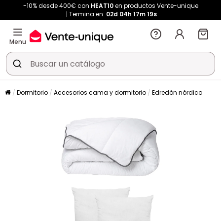
-10% desde 400€ con
HEAT10
en productos Vente-unique
Termina en:
02d
04h
17m
19s
Menu
Dormitorio
Accesorios cama y dormitorio
Edredón nórdico