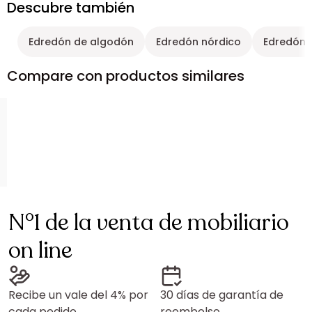
Descubre también
Edredón de algodón
Edredón nórdico
Edredón 
Compare con productos similares
N°1 de la venta de mobiliario
on line
Recibe un vale del 4% por
30 días de garantía de
cada pedido
reembolso