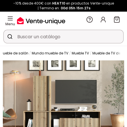
-10% desde 400€ con
HEAT10
en productos Vente-unique
Termina en:
00d
05h
15m
26s
Menu
Mueble de salón
Mundo mueble de TV
Mueble TV
Mueble de TV de pa