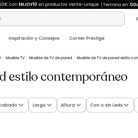
450€ con
ENJOY10
en productos Vente-unique
Termina en:
00
Inspiración y Consejos
Corner Prestige
V
Mueble TV
Mueble de TV de pared
Mueble de TV de pared estilo c
d estilo contemporáneo
cabado
Largo
Altura
Con o sin Leds