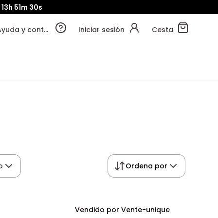
d
13h
51m
29s
Ayuda y contacto
Iniciar sesión
Cesta
o
Ordena por
Vendido por Vente-unique