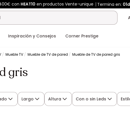
 400€ con
HEAT10
en productos Vente-unique
Termina en:
01
Inspiración y Consejos
Corner Prestige
V
Mueble TV
Mueble de TV de pared
Mueble de TV de pared gris
d gris
ado
Largo
Altura
Con o sin Leds
Estil