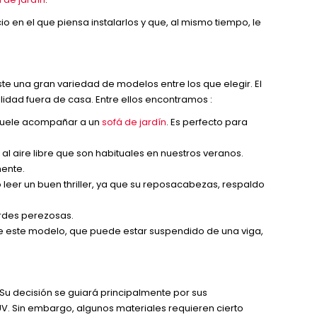
io en el que piensa instalarlos y que, al mismo tiempo, le
ste una gran variedad de modelos entre los que elegir. El
uilidad fuera de casa. Entre ellos encontramos :
e suele acompañar a un
sofá de jardín
. Es perfecto para
 al aire libre que son habituales en nuestros veranos.
mente.
o leer un buen thriller, ya que su reposacabezas, respaldo
ardes perezosas.
e este modelo, que puede estar suspendido de una viga,
. Su decisión se guiará principalmente por sus
s UV. Sin embargo, algunos materiales requieren cierto