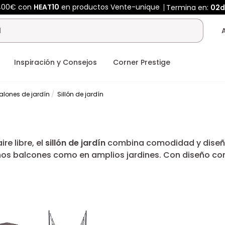
 400€ con
HEAT10
en productos Vente-unique
Termina en:
02
Inspiración y Consejos
Corner Prestige
alones de jardín
Sillón de jardín
e libre, el
sillón de jardín
combina comodidad y diseño 
eños balcones como en amplios jardines. Con diseño c
n perfecto para disfrutar de tus momentos de relax.