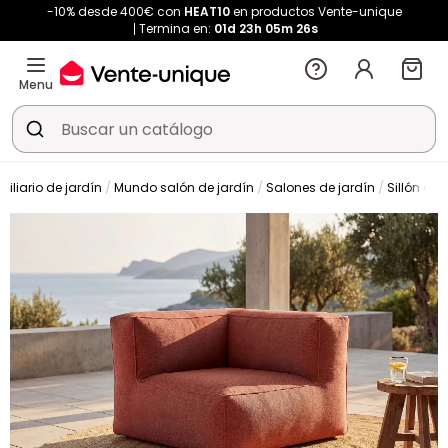
-10% desde 400€ con
HEAT10
en productos Vente-unique
Termina en:
01d
23h
05m
25s
Menu
biliario de jardín
Mundo salón de jardín
Salones de jardín
Sillón de 