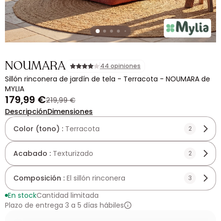
NOUMARA
44 opiniones
Sillón rinconera de jardín de tela - Terracota - NOUMARA de
MYLIA
179,99 €
219,99 €
Descripción
Dimensiones
Color (tono) :
Terracota
2
Acabado :
Texturizado
2
Composición :
El sillón rinconera
3
En stock
Cantidad limitada
Plazo de entrega 3 a 5 días hábiles