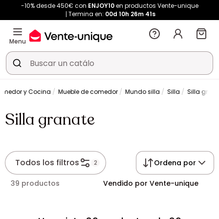
-10% desde 450€ con
ENJOY10
en productos Vente-unique
Termina en:
00d
10h
26m
41s
Menu
omedor y Cocina
Mueble de comedor
Mundo silla
Silla
Silla gran
Silla granate
Todos los filtros
Ordena por
2
39 productos
Vendido por Vente-unique