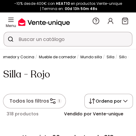
-10% desde 400€ con
HEAT10
en productos Vente-unique
Termina en:
00d
13h
50m
47s
Menu
Comedor y Cocina
Mueble de comedor
Mundo silla
Silla
Silla - Ro
Silla - Rojo
Todos los filtros
Ordena por
1
318 productos
Vendido por Vente-unique