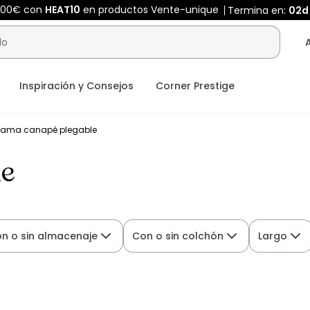
400€ con
HEAT10
en productos Vente-unique
Termina en:
02d
Inspiración y Consejos
Corner Prestige
ama canapé plegable
le
n o sin almacenaje
Con o sin colchón
Largo