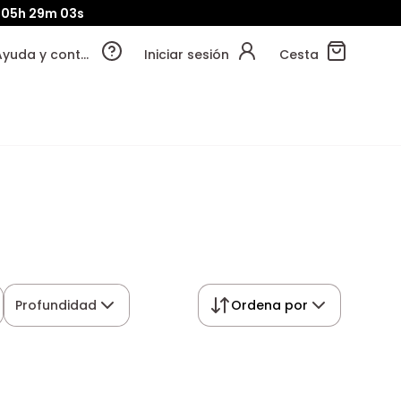
05h
29m
02s
Ayuda y contacto
Iniciar sesión
Cesta
Profundidad
Ordena por