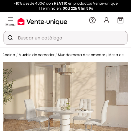
-10% desde 400€ con
HEAT10
en productos Vente-unique
Termina en:
00d
22h
51m
58s
Menu
y Cocina
Mueble de comedor
Mundo mesa de comedor
Mesa de co