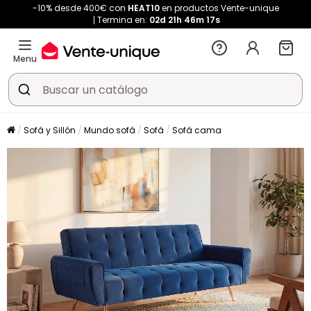
-10% desde 400€ con
HEAT10
en productos Vente-unique
Termina en:
02d
21h
46m
16s
Menu
Sofá y Sillón
Mundo sofá
Sofá
Sofá cama