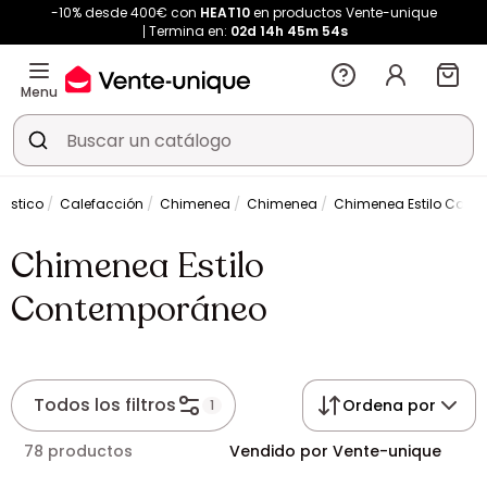
-10% desde 400€ con
HEAT10
en productos Vente-unique
Termina en:
02d
14h
45m
53s
Menu
éstico
Calefacción
Chimenea
Chimenea
Chimenea Estilo Cont
Chimenea Estilo
Contemporáneo
Todos los filtros
Ordena por
1
78 productos
Vendido por Vente-unique