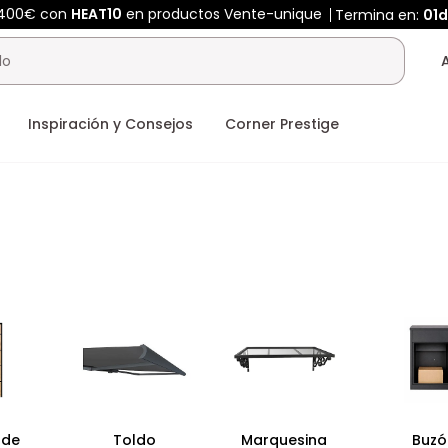
 400€ con
HEAT10
en productos Vente-unique
Termina en:
01d
Inspiración y Consejos
Corner Prestige
 de
Toldo
Marquesina
Buzó