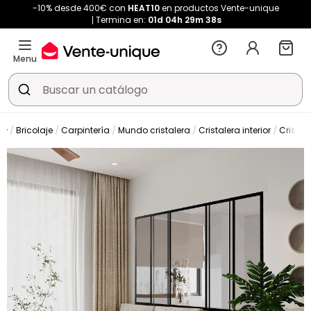
-10% desde 400€ con
HEAT10
en productos Vente-unique
Termina en:
01d
04h
29m
38s
Menu
Bricolaje
Carpintería
Mundo cristalera
Cristalera interior
Cristal