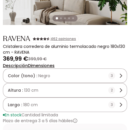
RAVENA
462 opiniones
Cristalera corredera de aluminio termolacado negro 180x130
cm - RAVENA
369,99 €
399,99 €
Descripción
Dimensiones
Color (tono) :
Negro
3
Altura :
130 cm
2
Largo :
180 cm
3
En stock
Cantidad limitada
Plazo de entrega 3 a 5 días hábiles